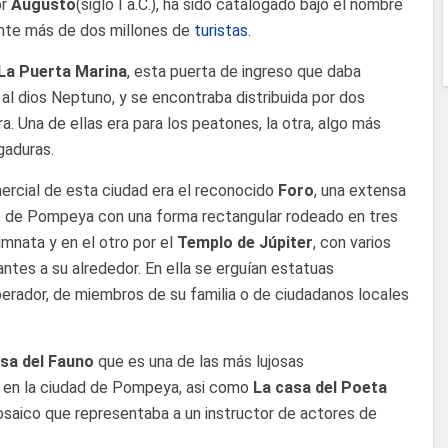
or
Augusto
(siglo I a.C.), ha sido catalogado bajo el nombre
ente más de dos millones de
turistas
.
La Puerta Marina
, esta puerta de ingreso que daba
al dios Neptuno, y se encontraba distribuida por dos
. Una de ellas era para los peatones, la otra, algo más
gaduras.
mercial de esta ciudad era el reconocido
Foro
, una extensa
ro de Pompeya con una forma rectangular rodeado en tres
umnata y en el otro por el
Templo de Júpiter
, con varios
antes a su alrededor. En ella se erguían estatuas
rador, de miembros de su familia o de ciudadanos locales
sa del Fauno
que es una de las más lujosas
 en la ciudad de Pompeya, asi como
La casa del Poeta
saico que representaba a un instructor de actores de