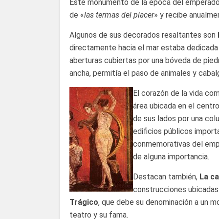
Este monumento de la época del emperad
de «
las termas del placer
» y recibe anualm
Algunos de sus decorados resaltantes son
directamente hacia el mar estaba dedicada 
aberturas cubiertas por una bóveda de piedra
ancha, permitía el paso de animales y cabal
El corazón de la vida co
área ubicada en el cent
de sus lados por una col
edificios públicos import
conmemorativas del empe
de alguna importancia.
Destacan también,
La ca
construcciones ubicadas
Trágico
, que debe su denominación a un mo
teatro y su fama.