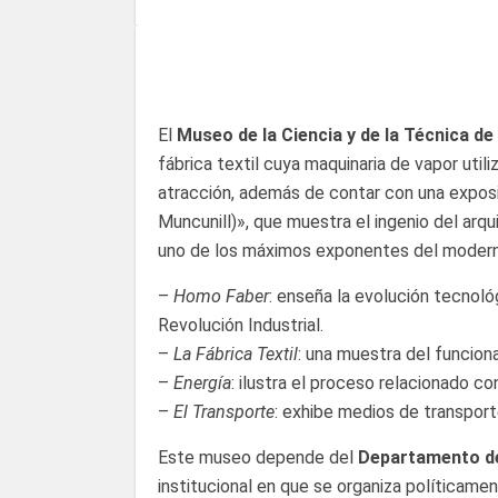
El
Museo de la Ciencia y de la Técnica de
fábrica textil cuya maquinaria de vapor util
atracción, además de contar con una expos
Muncunill)», que muestra el ingenio del arqui
uno de los máximos exponentes del moderni
–
Homo Faber
: enseña la evolución tecnoló
Revolución Industrial.
–
La Fábrica Textil
: una muestra del funcion
–
Energía
: ilustra el proceso relacionado co
–
El Transporte
: exhibe medios de transporte
Este museo depende del
Departamento de 
institucional en que se organiza políticame