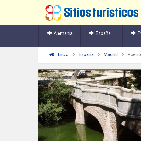
Alemania
España
F
Inicio
España
Madrid
Puente