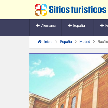
Alemania
España
F
Inicio
España
Madrid
Basíli