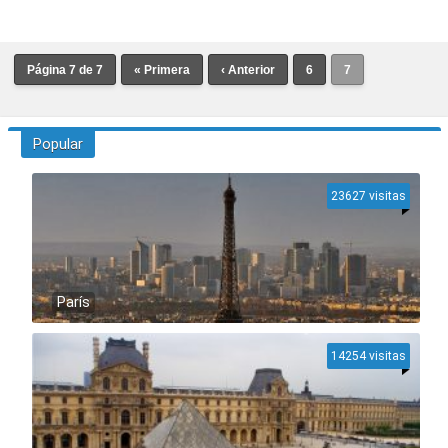
Página 7 de 7
« Primera
‹ Anterior
6
7
Popular
23627 visitas
París
14254 visitas