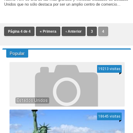
Unidos que no sólo destaca por ser un amplio centro de comercio...
Página 4 de 4
« Primera
‹ Anterior
3
4
Popular
19213 visitas
Estados Unidos
18645 visitas