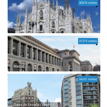
43076 visitas
Italia
37275 visitas
Madrid
36631 visitas
Plaza de España (Valencia)