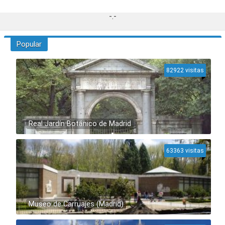
-.-
Popular
82922 visitas
Real Jardín Botánico de Madrid
63363 visitas
Museo de Carruajes (Madrid)