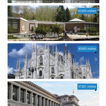
63365 visitas
Museo de Carruajes (Madrid)
43082 visitas
Italia
37281 visitas