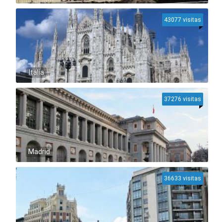
43077 visitas
Italia
37276 visitas
Madrid
36633 visitas