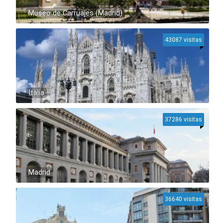
Museo de Carruajes (Madrid)
43087 visitas
Italia
37286 visitas
Madrid
36640 visitas