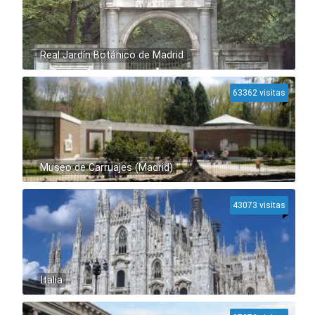
Real Jardín Botánico de Madrid
63362 visitas
Museo de Carruajes (Madrid)
43073 visitas
Italia